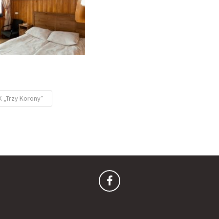
 „Trzy Korony”