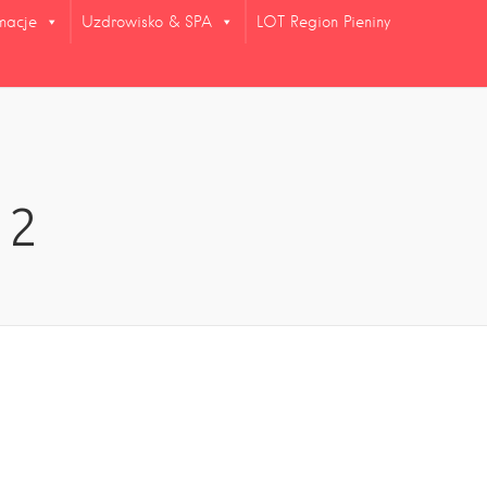
rmacje
Uzdrowisko & SPA
LOT Region Pieniny
 2