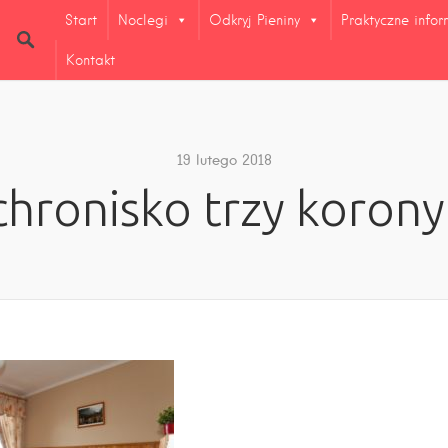
Start
Noclegi
Odkryj Pieniny
Praktyczne info
Kontakt
19 lutego 2018
chronisko trzy korony