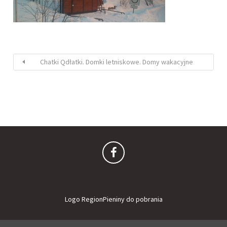
Chatki Qdłatki. Domki letniskowe. Domy wakacyjne
Logo RegionPieniny do pobrania