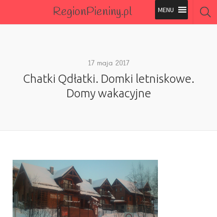
RegionPieniny.pl
Polecane Przez Nas
Wszystkie Obiekty
17 maja 2017
Chatki Qdłatki. Domki letniskowe.
Wszystkie Obiekty
Domy wakacyjne