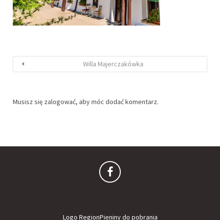
Willa Majerczakówka
Musisz się
zalogować
, aby móc dodać komentarz.
Logo RegionPieniny do pobrania