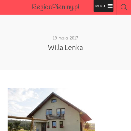
RegionPieniny.pl
Polecane Przez Nas
Wszystkie Obiekty
19 maja 2017
Willa Lenka
Wszystkie Obiekty