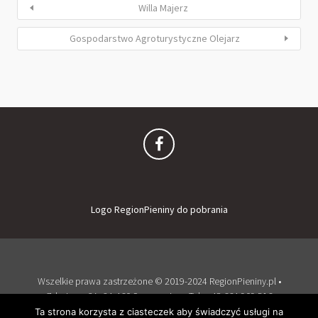
Willa Majerz
Gospodarstwo Agroturystyczne Olejarz
Logo RegionPieniny do pobrania
Wszelkie prawa zastrzeżone © 2019-2024 RegionPieniny.pl •
Zdrojowa 2A, 34-460 Szczawnica • Tel: + 48 664 909 516
Zaloguj
Dodaj obiekt
Ta strona korzysta z ciasteczek aby świadczyć usługi na