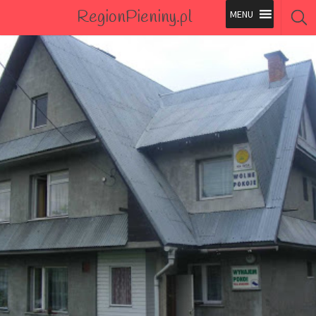
RegionPieniny.pl
Polecane Przez Nas
Wszystkie Obiekty
Wszystkie Obiekty