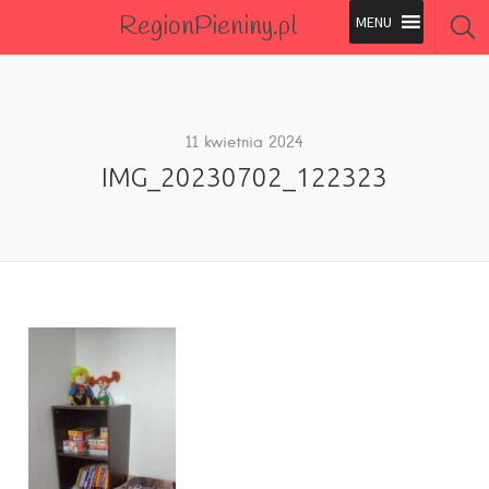
RegionPieniny.pl
Polecane Przez Nas
Wszystkie Obiekty
11 kwietnia 2024
IMG_20230702_122323
Wszystkie Obiekty