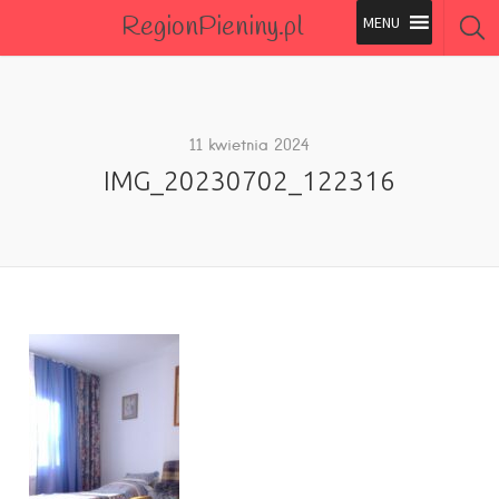
RegionPieniny.pl
Polecane Przez Nas
Wszystkie Obiekty
11 kwietnia 2024
IMG_20230702_122316
Wszystkie Obiekty