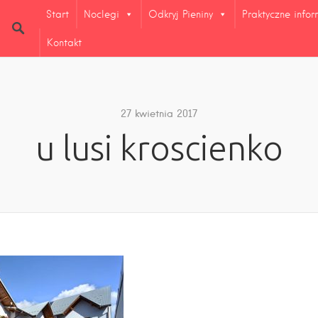
Start
Noclegi
Odkryj Pieniny
Praktyczne info
Kontakt
27 kwietnia 2017
u lusi kroscienko