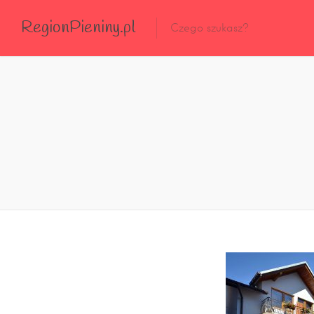
RegionPieniny.pl
Polecane Przez Nas
Wszystkie Obiekty
Wszystkie Obiekty