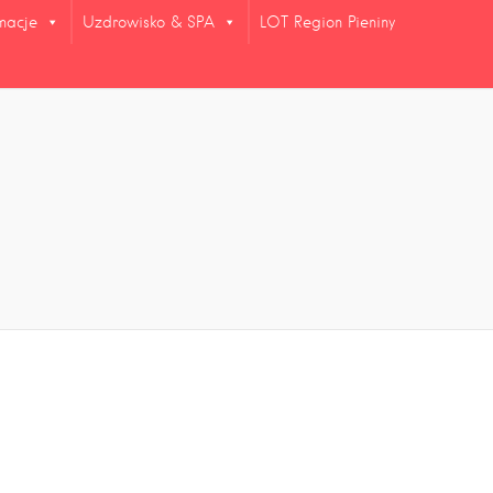
rmacje
Uzdrowisko & SPA
LOT Region Pieniny