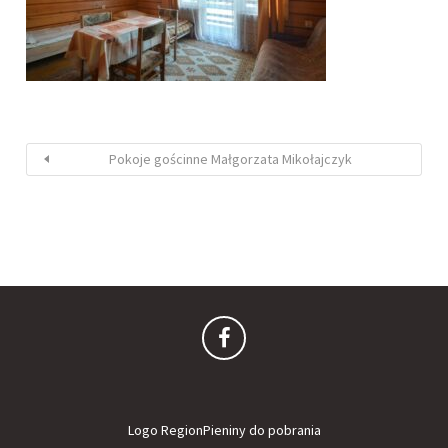
Pokoje gościnne Małgorzata Mikołajczyk
Logo RegionPieniny do pobrania