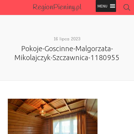
RegionPieniny.pl
Polecane Przez Nas
Wszystkie Obiekty
16 lipca 2023
Pokoje-Goscinne-Malgorzata-
Wszystkie Obiekty
Mikolajczyk-Szczawnica-1180955