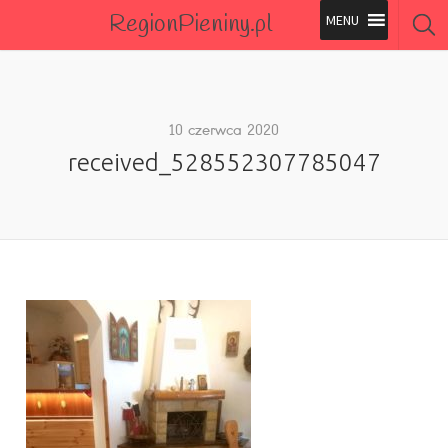
RegionPieniny.pl
Polecane Przez Nas
Wszystkie Obiekty
10 czerwca 2020
received_528552307785047
Wszystkie Obiekty