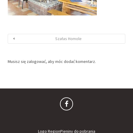
Szałas Homole
Musisz się
zalogować
, aby móc dodać komentarz.
Logo RegionPieniny do pobrania