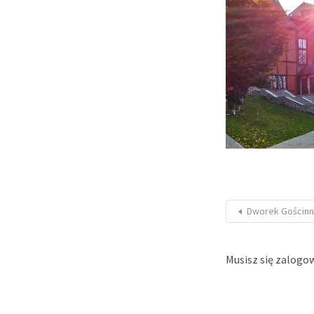
Dworek Gościn
Musisz się
zalogo