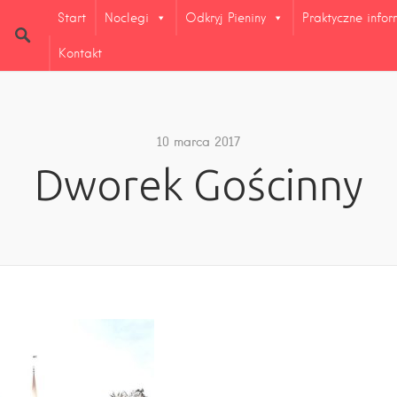
Start
Noclegi
Odkryj Pieniny
Praktyczne info
Kontakt
10 marca 2017
Dworek Gościnny