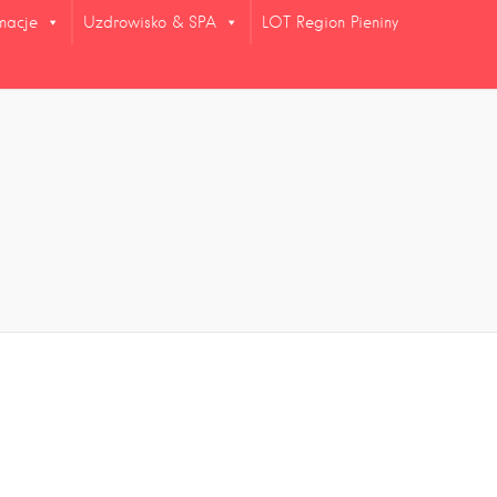
rmacje
Uzdrowisko & SPA
LOT Region Pieniny