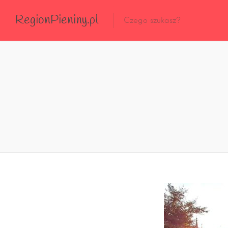
RegionPieniny.pl
Polecane Przez Nas
Wszystkie Obiekty
Wszystkie Obiekty