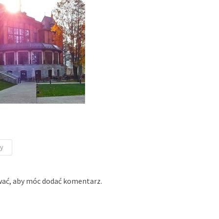
ny
wać
, aby móc dodać komentarz.