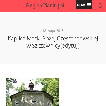
RegionPieniny.pl
Polecane Przez Nas
Wszystkie Obiekty
12 maja 2017
Kaplica Matki Bożej Częstochowskiej
Wszystkie Obiekty
w Szczawnicy[edytuj]