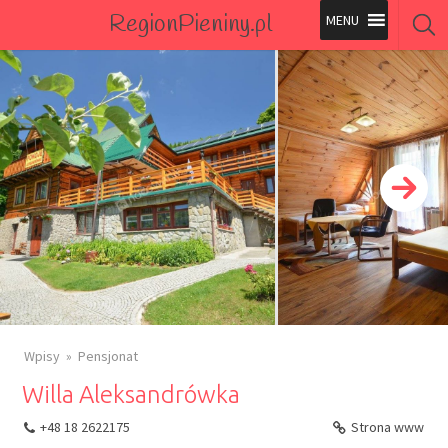
RegionPieniny.pl
Polecane Przez Nas
Wszystkie Obiekty
Wszystkie Obiekty
Wpisy
Pensjonat
Willa Aleksandrówka
+48 18 2622175
Strona www