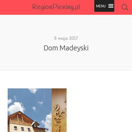
RegionPieniny.pl
Polecane Przez Nas
Wszystkie Obiekty
9 maja 2017
Dom Madeyski
Wszystkie Obiekty