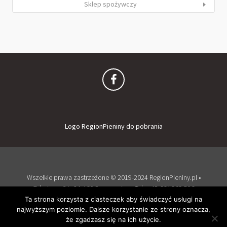
Sklep spożywczy
Logo RegionPieniny do pobrania
Wszelkie prawa zastrzeżone © 2019-2024 RegionPieniny.pl •
Zdrojowa 2A, 34-460 Szczawnica • Tel: + 48 664 909 516
Zaloguj
Dodaj obiekt
Ta strona korzysta z ciasteczek aby świadczyć usługi na
najwyższym poziomie. Dalsze korzystanie ze strony oznacza,
Wspierany przez WordPress
i
Listable
by
PixelGrade
.
że zgadzasz się na ich użycie.