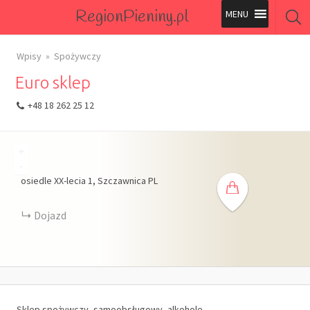
RegionPieniny.pl
Polecane Przez Nas
Wpisy
Spożywczy
Euro sklep
Wszystkie Obiekty
+48 18 262 25 12
Wszystkie Obiekty
+
-
osiedle XX-lecia
1
Szczawnica
PL
Dojazd
Sklep spożywczy, samoobsługowy, alkohole