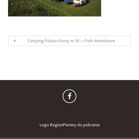
Camping Polana Sosny nr 38 — Pole Namiotowe
Logo RegionPieniny do pobrania