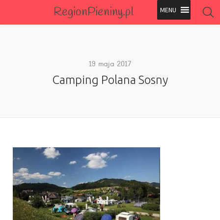
RegionPieniny.pl
Polecane Przez Nas
Wszystkie Obiekty
19 maja 2017
Camping Polana Sosny
Wszystkie Obiekty