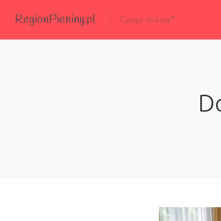
RegionPieniny.pl
Polecane Przez Nas
Wszystkie Obiekty
D
Wszystkie Obiekty