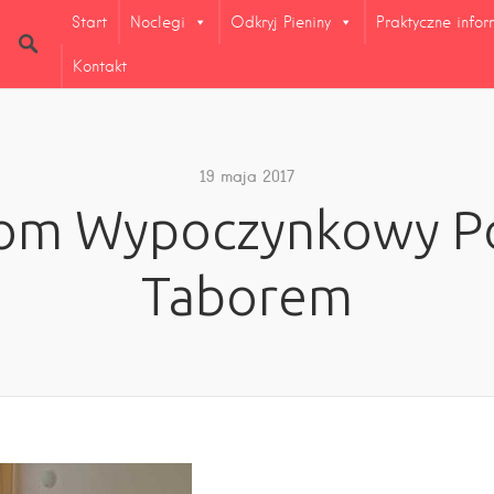
Start
Noclegi
Odkryj Pieniny
Praktyczne info
Kontakt
19 maja 2017
om Wypoczynkowy P
Taborem