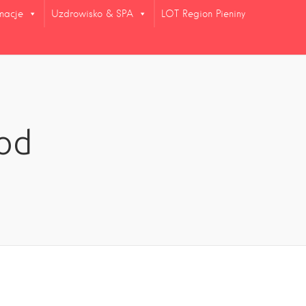
rmacje
Uzdrowisko & SPA
LOT Region Pieniny
od