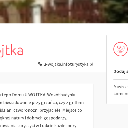
jtka
u-wojtka.infoturystyka.pl
Dodaj s
Musisz 
koment
rtego Domu U WOJTKA. Wokół budynku
 biesiadowanie przy grzańcu, czy z grillem
widziani czworonożni przyjaciele. Miejsce to
ięknej natury i dobrych gospodarzy.
awiania turystyki w trakcie każdej pory