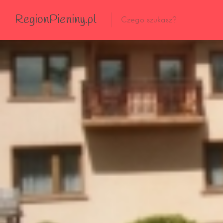
RegionPieniny.pl
Polecane Przez Nas
Wszystkie Obiekty
Wszystkie Obiekty