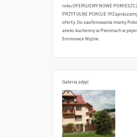
roku.OFERUJEMY NOWE POMIESZCZ
PRZYTULNE POKOJE !!!!Zapraszamy d
oferty. Do zaoferowania mamy Pokoj
aneks kuchenny w Pieninach w piękn
Sromowce Wyżne.
Galeria zdjęć