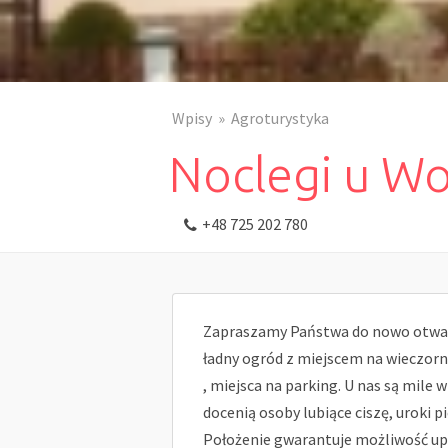
Wpisy
Agroturystyka
Noclegi u Wo
+48 725 202 780
Zapraszamy Państwa do nowo otwa
ładny ogród z miejscem na wieczorne
, miejsca na parking. U nas są mile 
docenią osoby lubiące ciszę, uroki p
Położenie gwarantuje możliwość upr