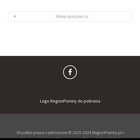
Sklep spożywczy
Logo RegionPieniny do pobrania
Wszelkie prawa zastrzeżone © 2019-2024 RegionPieniny.pl •
Zdrojowa 2A, 34-460 Szczawnica • Tel: + 48 664 909 516