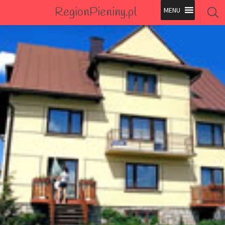
RegionPieniny.pl
Polecane Przez Nas
Wszystkie Obiekty
Wszystkie Obiekty