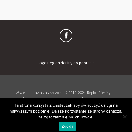
Logo RegionPieniny do pobrania
Wszelkie prawa zastrzeżone © 2019-2024 RegionPieniny.pl •
Zdrojowa 2A, 34-460 Szczawnica • Tel: + 48 664 909 516
Zaloguj
Dodaj obiekt
Ta strona korzysta z ciasteczek aby świadczyć usługi na
najwyższym poziomie. Dalsze korzystanie ze strony oznacza,
Wspierany przez WordPress
i
Listable
by
PixelGrade
.
że zgadzasz się na ich użycie.
Zgoda