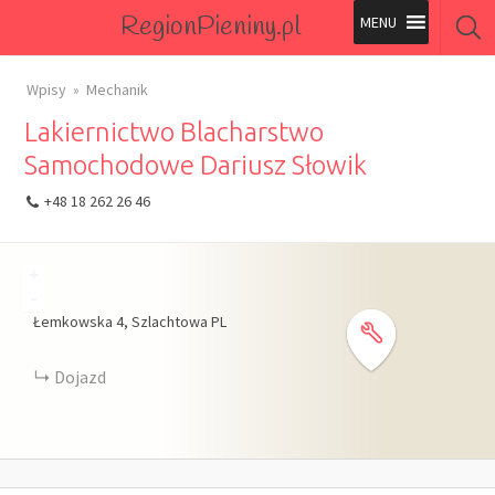
RegionPieniny.pl
Polecane Przez Nas
Wpisy
Mechanik
Lakiernictwo Blacharstwo
Wszystkie Obiekty
Samochodowe Dariusz Słowik
Wszystkie Obiekty
+48 18 262 26 46
+
-
Łemkowska
4
Szlachtowa
PL
Dojazd