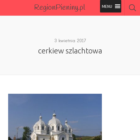
RegionPieniny.pl
Polecane Przez Nas
Wszystkie Obiekty
3 kwietnia 2017
cerkiew szlachtowa
Wszystkie Obiekty