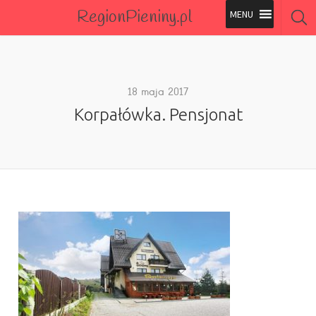
RegionPieniny.pl
Polecane Przez Nas
Wszystkie Obiekty
18 maja 2017
Korpałówka. Pensjonat
Wszystkie Obiekty