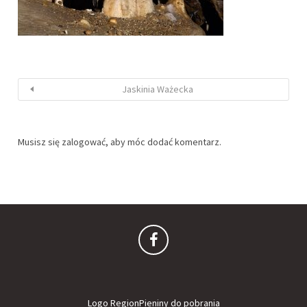
Jaskinia Ważecka
Musisz się
zalogować
, aby móc dodać komentarz.
Logo RegionPieniny do pobrania