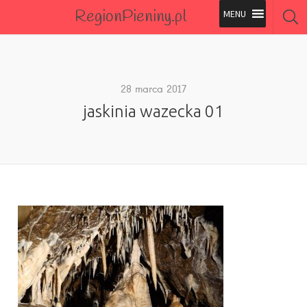
RegionPieniny.pl
Polecane Przez Nas
Wszystkie Obiekty
28 marca 2017
jaskinia wazecka 01
Wszystkie Obiekty