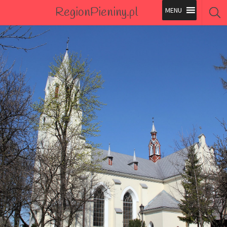
RegionPieniny.pl
Polecane Przez Nas
Wszystkie Obiekty
Wszystkie Obiekty