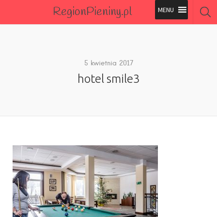
RegionPieniny.pl
Polecane Przez Nas
Wszystkie Obiekty
5 kwietnia 2017
hotel smile3
Wszystkie Obiekty