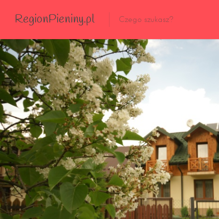
RegionPieniny.pl
Polecane Przez Nas
Wszystkie Obiekty
Wszystkie Obiekty