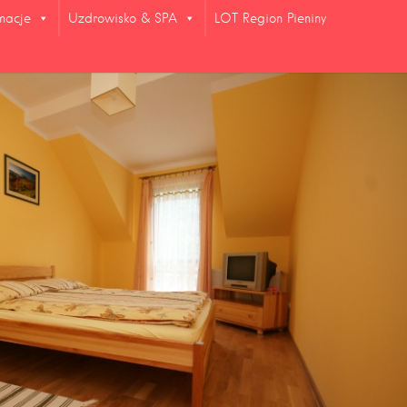
rmacje
Uzdrowisko & SPA
LOT Region Pieniny