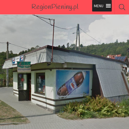
RegionPieniny.pl
Polecane Przez Nas
Wszystkie Obiekty
Wszystkie Obiekty