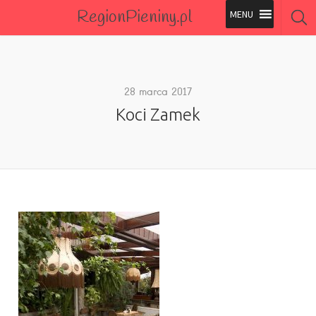
RegionPieniny.pl
Polecane Przez Nas
Wszystkie Obiekty
28 marca 2017
Koci Zamek
Wszystkie Obiekty