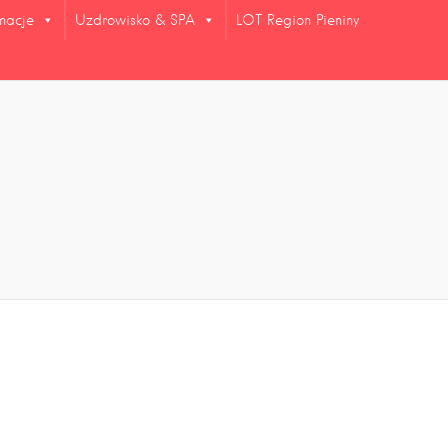
rmacje
Uzdrowisko & SPA
LOT Region Pieniny