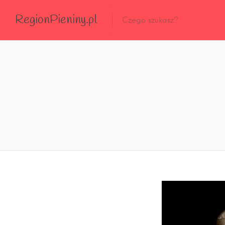
RegionPieniny.pl
Polecane Przez Nas
Wszystkie Obiekty
Wszystkie Obiekty