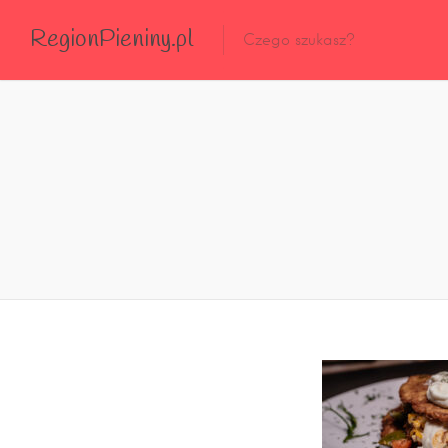
RegionPieniny.pl
Polecane Przez Nas
Wszystkie Obiekty
Wszystkie Obiekty