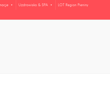
rmacje
Uzdrowisko & SPA
LOT Region Pieniny