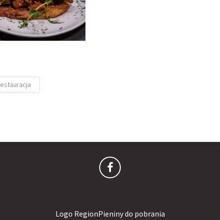
estauracja
Logo RegionPieniny do pobrania