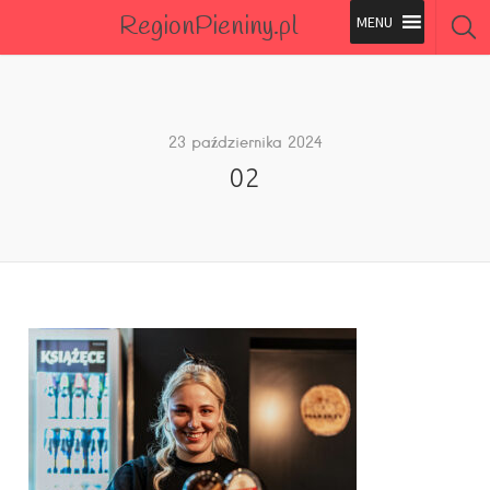
RegionPieniny.pl
Polecane Przez Nas
Wszystkie Obiekty
23 października 2024
02
Wszystkie Obiekty