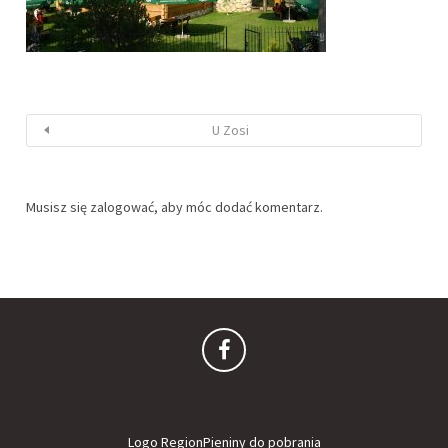
U Zosi
Musisz się
zalogować
, aby móc dodać komentarz.
Logo RegionPieniny do pobrania