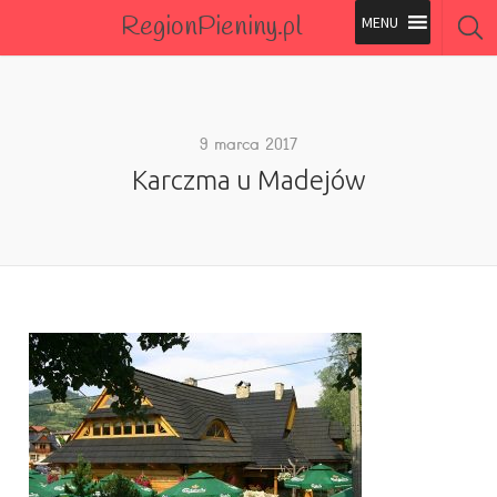
RegionPieniny.pl
Polecane Przez Nas
Wszystkie Obiekty
9 marca 2017
Karczma u Madejów
Wszystkie Obiekty