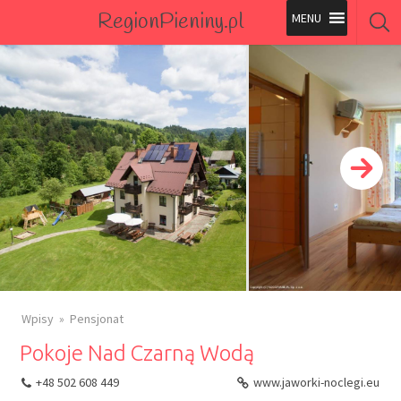
RegionPieniny.pl
Polecane Przez Nas
Wszystkie Obiekty
Wszystkie Obiekty
Wpisy
Pensjonat
Pokoje Nad Czarną Wodą
+48 502 608 449
www.jaworki-noclegi.eu