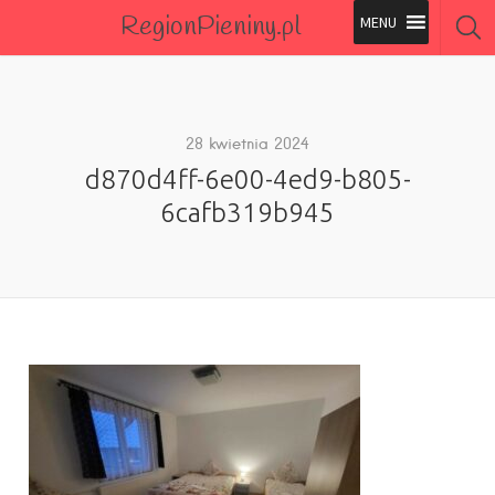
RegionPieniny.pl
Polecane Przez Nas
Wszystkie Obiekty
28 kwietnia 2024
d870d4ff-6e00-4ed9-b805-
Wszystkie Obiekty
6cafb319b945