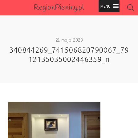
RegionPieniny.pl
Polecane Przez Nas
Wszystkie Obiekty
21 maja 2023
340844269_741506820790067_79
Wszystkie Obiekty
12135035002446359_n