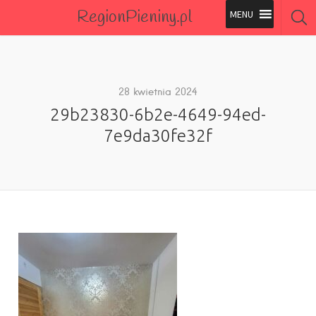
RegionPieniny.pl
Polecane Przez Nas
Wszystkie Obiekty
28 kwietnia 2024
29b23830-6b2e-4649-94ed-
Wszystkie Obiekty
7e9da30fe32f