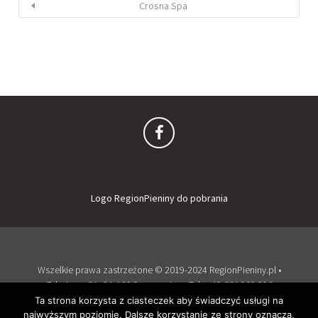
Crosna Spa
Logo RegionPieniny do pobrania
Wszelkie prawa zastrzeżone © 2019-2024 RegionPieniny.pl •
Zdrojowa 2A, 34-460 Szczawnica • Tel: + 48 664 909 516
Zaloguj
Dodaj obiekt
Ta strona korzysta z ciasteczek aby świadczyć usługi na
najwyższym poziomie. Dalsze korzystanie ze strony oznacza,