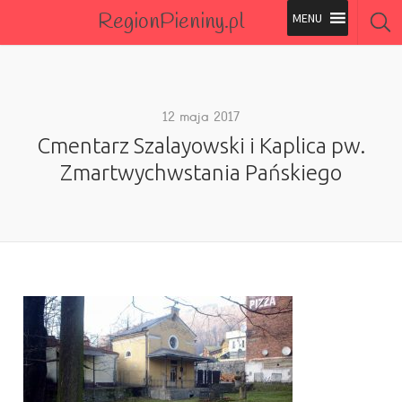
RegionPieniny.pl
Polecane Przez Nas
Wszystkie Obiekty
12 maja 2017
Cmentarz Szalayowski i Kaplica pw.
Wszystkie Obiekty
Zmartwychwstania Pańskiego