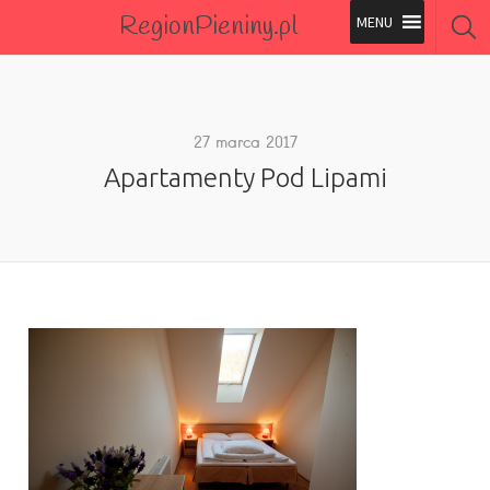
RegionPieniny.pl
Polecane Przez Nas
Wszystkie Obiekty
27 marca 2017
Apartamenty Pod Lipami
Wszystkie Obiekty