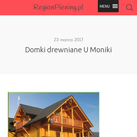
RegionPieniny.pl
Polecane Przez Nas
Wszystkie Obiekty
23 marca 2017
Domki drewniane U Moniki
Wszystkie Obiekty