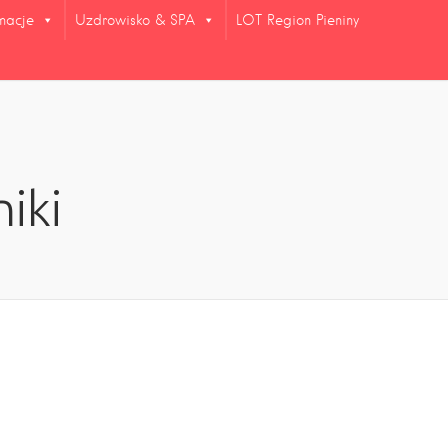
rmacje
Uzdrowisko & SPA
LOT Region Pieniny
iki