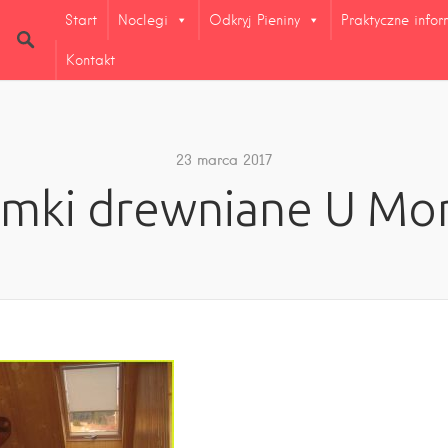
Start
Noclegi
Odkryj Pieniny
Praktyczne info
Kontakt
23 marca 2017
mki drewniane U Mon