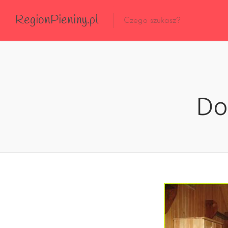
RegionPieniny.pl
Polecane Przez Nas
Wszystkie Obiekty
Do
Wszystkie Obiekty