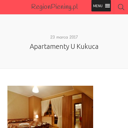
RegionPieniny.pl
Polecane Przez Nas
Wszystkie Obiekty
23 marca 2017
Apartamenty U Kukuca
Wszystkie Obiekty