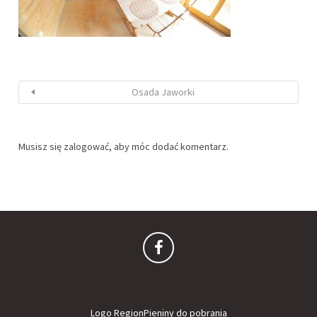
Osada Jaworki
Musisz się
zalogować
, aby móc dodać komentarz.
Logo RegionPieniny do pobrania