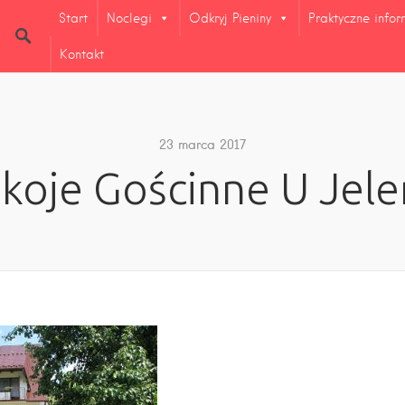
Start
Noclegi
Odkryj Pieniny
Praktyczne info
Kontakt
23 marca 2017
koje Gościnne U Jele