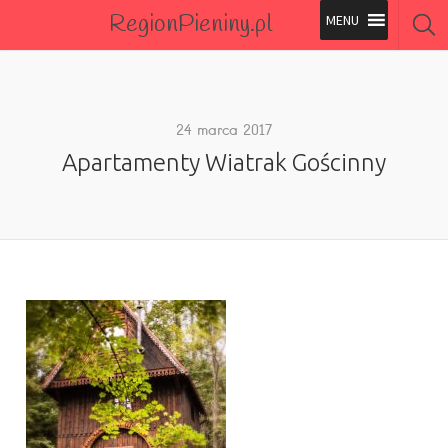
RegionPieniny.pl
Polecane Przez Nas
Wszystkie Obiekty
24 marca 2017
Apartamenty Wiatrak Gościnny
Wszystkie Obiekty