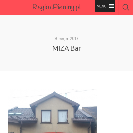
RegionPieniny.pl
Polecane Przez Nas
Wszystkie Obiekty
9 maja 2017
MIZA Bar
Wszystkie Obiekty