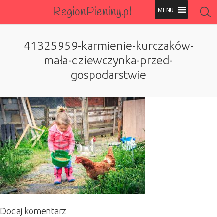
RegionPieniny.pl
Polecane Przez Nas
41325959-karmienie-kurczaków-
mała-dziewczynka-przed-
Wszystkie Obiekty
gospodarstwie
Wszystkie Obiekty
Dodaj komentarz