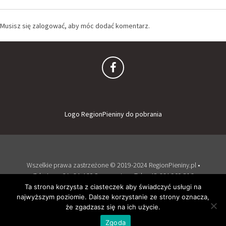
Musisz się
zalogować
, aby móc dodać komentarz.
Logo RegionPieniny do pobrania
Wszelkie prawa zastrzeżone © 2019-2024 RegionPieniny.pl •
Zdrojowa 2A, 34-460 Szczawnica • Tel: + 48 664 909 516
Zaloguj
Dodaj obiekt
Ta strona korzysta z ciasteczek aby świadczyć usługi na
najwyższym poziomie. Dalsze korzystanie ze strony oznacza,
Wspierany przez WordPress
i
Listable
by
PixelGrade
.
że zgadzasz się na ich użycie.
Zgoda