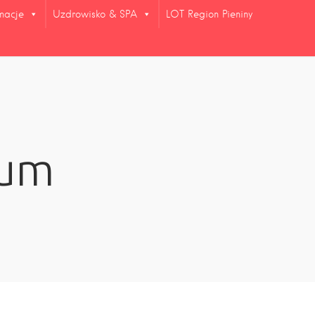
rmacje
Uzdrowisko & SPA
LOT Region Pieniny
ium