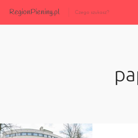
RegionPieniny.pl
Polecane Przez Nas
Wszystkie Obiekty
Wszystkie Obiekty
pa