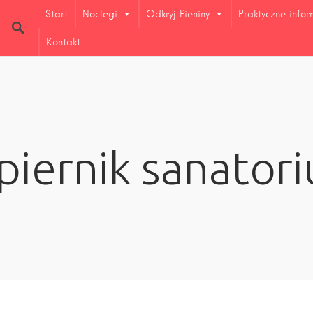
Start
Noclegi
Odkryj Pieniny
Praktyczne info
Kontakt
piernik sanator